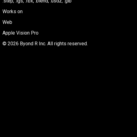
.step, .igs, .fbx, .blend, .usdz, .glb
Works on
Web
Apple Vision Pro
©
2026
Byond R Inc. All rights reserved.