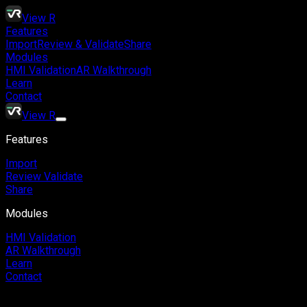
View R
Features
Import
Review & Validate
Share
Modules
HMI Validation
AR Walkthrough
Learn
Contact
View R
Features
Import
Review Validate
Share
Modules
HMI Validation
AR Walkthrough
Learn
Contact